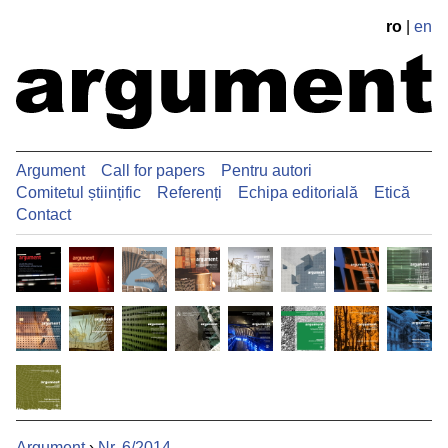
ro
|
en
Argument
Call for papers
Pentru autori
Comitetul științific
Referenți
Echipa editorială
Etică
Contact
Argument
›
Nr. 6/2014