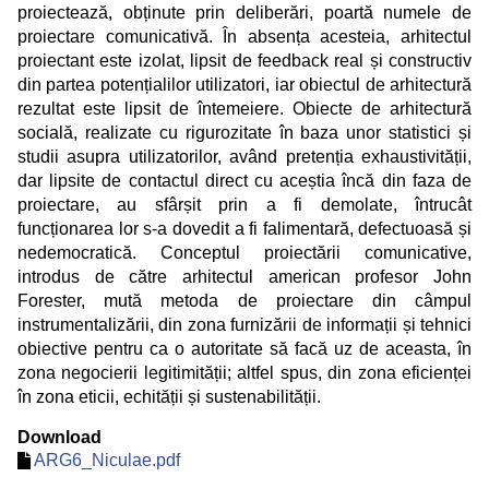
proiectează, obținute prin deliberări, poartă numele de
proiectare comunicativă. În absența acesteia, arhitectul
proiectant este izolat, lipsit de feedback real și constructiv
din partea potențialilor utilizatori, iar obiectul de arhitectură
rezultat este lipsit de întemeiere. Obiecte de arhitectură
socială, realizate cu rigurozitate în baza unor statistici și
studii asupra utilizatorilor, având pretenția exhaustivității,
dar lipsite de contactul direct cu aceștia încă din faza de
proiectare, au sfârșit prin a fi demolate, întrucât
funcționarea lor s-a dovedit a fi falimentară, defectuoasă și
nedemocratică. Conceptul proiectării comunicative,
introdus de către arhitectul american profesor John
Forester, mută metoda de proiectare din câmpul
instrumentalizării, din zona furnizării de informații și tehnici
obiective pentru ca o autoritate să facă uz de aceasta, în
zona negocierii legitimității; altfel spus, din zona eficienței
în zona eticii, echității și sustenabilității.
Download
ARG6_Niculae.pdf