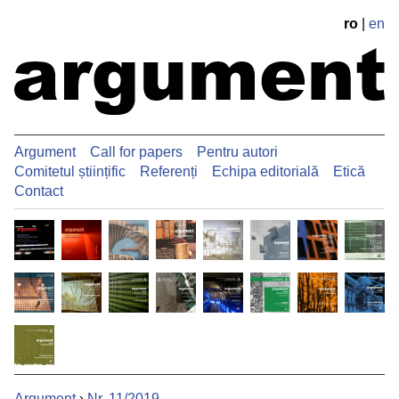
ro
|
en
Argument
Call for papers
Pentru autori
Comitetul științific
Referenți
Echipa editorială
Etică
Contact
Argument
›
Nr. 11/2019