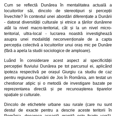
Cum se reflectă Dunărea în mentalitatea actuală a
locuitorilor săi, dincolo de stereotipuri și percepții
învechite? În contextul unei abordări diferențiate a Dunării
- datorat diversității culturale și etnice a țărilor dunărene
atât la nivel macro-teritorial, cât și la un nivel micro-
teritorial, ultra-local - lucrarea noastră investighează
asupra unei modalități neconvenționale de a capta
percepția colectivă a locuitorilor unui oraș mic pe Dunăre
(fără a apela la studii sociologice de amploare).
Luând în considerare acest aspect al specificității
percepției fluviului Dunărea pe tot parcursul ei, aplicând
ipoteza respectivă pe orașul Giurgiu ca studiu de caz
pentru regiunea Dunării de Jos în România, am testat un
chestionar atipic și o metodă de investigare bazate pe
reprezentarea directă și pe recunoașterea tiparelor
spațiale și culturale.
Dincolo de etichetele urbane sau rurale (care nu sunt
destul de exacte pentru a descrie aceste teritorii în
România, deoarece această graniță este foarte vagă),