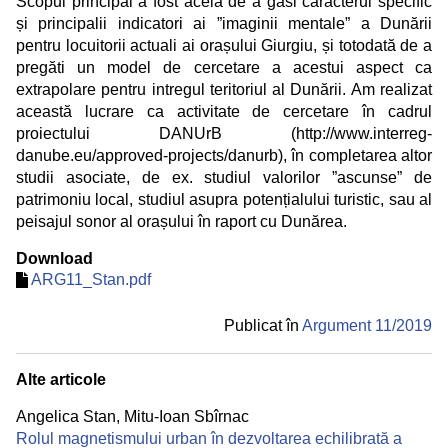
Scopul principal a fost acela de a găsi caracterul specific
și principalii indicatori ai ”imaginii mentale” a Dunării
pentru locuitorii actuali ai orașului Giurgiu, și totodată de a
pregăti un model de cercetare a acestui aspect ca
extrapolare pentru intregul teritoriul al Dunării. Am realizat
această lucrare ca activitate de cercetare în cadrul
proiectului DANUrB (http://www.interreg-
danube.eu/approved-projects/danurb), în completarea altor
studii asociate, de ex. studiul valorilor ”ascunse” de
patrimoniu local, studiul asupra potențialului turistic, sau al
peisajul sonor al orașului în raport cu Dunărea.
Download
ARG11_Stan.pdf
Publicat în
Argument 11/
2019
Alte articole
Angelica Stan
,
Mitu-Ioan Sbîrnac
Rolul magnetismului urban în dezvoltarea echilibrată a