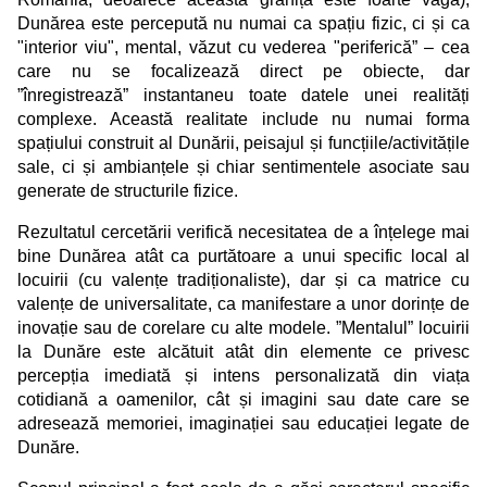
Dunărea este percepută nu numai ca spațiu fizic, ci și ca
"interior viu", mental, văzut cu vederea "periferică” – cea
care nu se focalizează direct pe obiecte, dar
”înregistrează” instantaneu toate datele unei realități
complexe. Această realitate include nu numai forma
spațiului construit al Dunării, peisajul și funcțiile/activitățile
sale, ci și ambianțele și chiar sentimentele asociate sau
generate de structurile fizice.
Rezultatul cercetării verifică necesitatea de a înțelege mai
bine Dunărea atât ca purtătoare a unui specific local al
locuirii (cu valențe tradiționaliste), dar și ca matrice cu
valențe de universalitate, ca manifestare a unor dorințe de
inovație sau de corelare cu alte modele. ”Mentalul” locuirii
la Dunăre este alcătuit atât din elemente ce privesc
percepția imediată și intens personalizată din viața
cotidiană a oamenilor, cât și imagini sau date care se
adresează memoriei, imaginației sau educației legate de
Dunăre.