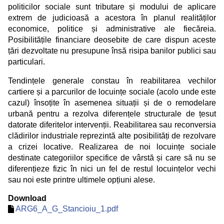
politicilor sociale sunt tributare și modului de aplicare
extrem de judicioasă a acestora în planul realităților
economice, politice și administrative ale fiecăreia.
Posibilitățile financiare deosebite de care dispun aceste
țări dezvoltate nu presupune însă risipa banilor publici sau
particulari.
Tendințele generale constau în reabilitarea vechilor
cartiere și a parcurilor de locuințe sociale (acolo unde este
cazul) însoțite în asemenea situații și de o remodelare
urbană pentru a rezolva diferențele structurale de țesut
datorate diferitelor intervenții. Reabilitarea sau reconversia
clădirilor industriale reprezintă alte posibilități de rezolvare
a crizei locative. Realizarea de noi locuințe sociale
destinate categoriilor specifice de vârstă și care să nu se
diferențieze fizic în nici un fel de restul locuințelor vechi
sau noi este printre ultimele opțiuni alese.
Download
ARG6_A_G_Stancioiu_1.pdf