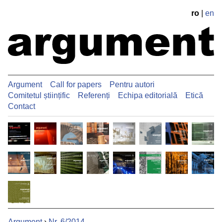
ro
|
en
Argument
Call for papers
Pentru autori
Comitetul științific
Referenți
Echipa editorială
Etică
Contact
Argument
›
Nr. 6/2014