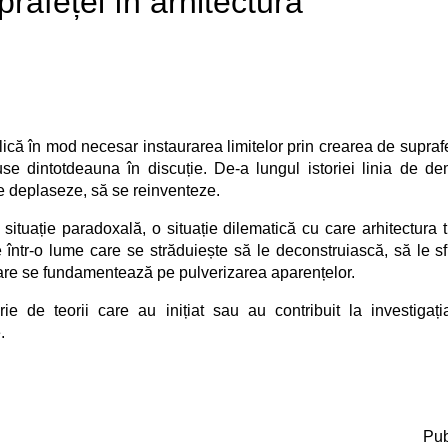
prafeței în arhitectură
lică în mod necesar instaurarea limitelor prin crearea de supraf
use dintotdeauna în discuție. De-a lungul istoriei linia de de
se deplaseze, să se reinventeze.
 situație paradoxală, o situație dilematică cu care arhitectura 
te într-o lume care se străduiește să le deconstruiască, să le 
 care se fundamentează pe pulverizarea aparențelor.
e de teorii care au inițiat sau au contribuit la investigația
.
Pub