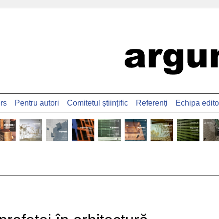
ers
Pentru autori
Comitetul științific
Referenți
Echipa edito