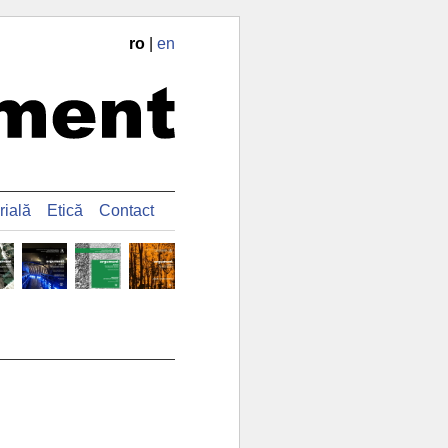
ro
|
en
rială
Etică
Contact