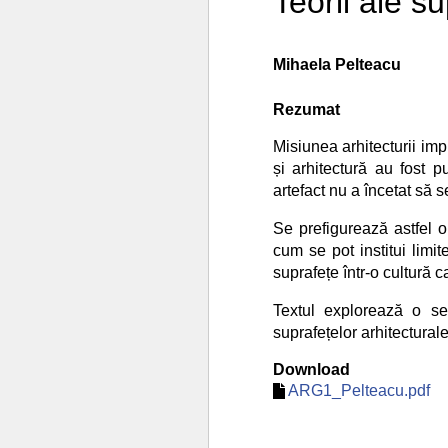
Teorii ale su
Mihaela Pelteacu
Rezumat
Misiunea arhitecturii imp
și arhitectură au fost p
artefact nu a încetat să 
Se prefigurează astfel o
cum se pot institui limi
suprafețe într-o cultură
Textul explorează o seri
suprafețelor arhitecturale
Download
ARG1_Pelteacu.pdf