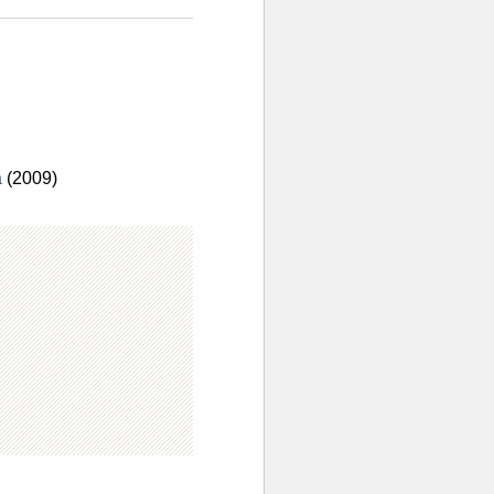
ă
(2009)