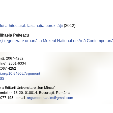
ui arhitectural: fascinația porozității
(2012)
ihaela Pelteacu
 și regenerare urbană la Muzeul Național de Artă Contemporan
int): 2067-4252
line): 2501-6334
2067-4252
doi.org/10.54508/Argument
RSS
e a Editurii Universitare „Ion Mincu”
demiei nr. 18-20, 010014, București, România
3077 193 | email:
argument.uauim@gmail.com