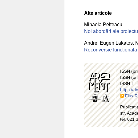
Alte articole
Mihaela Pelteacu
Noi abordări ale proiectul
Andrei Eugen Lakatos
,
M
Reconversie funcțională
ISSN (pr
ISSN (on
ISSN-L: 
https://
Flux 
Publicați
str. Aca
tel. 021 