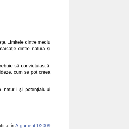
ețe. Limitele dintre mediu
marcație dintre natură și
trebuie să conviețuiască:
sfideze, cum se pot creea
 naturii și potențialului
licat în
Argument 1/
2009