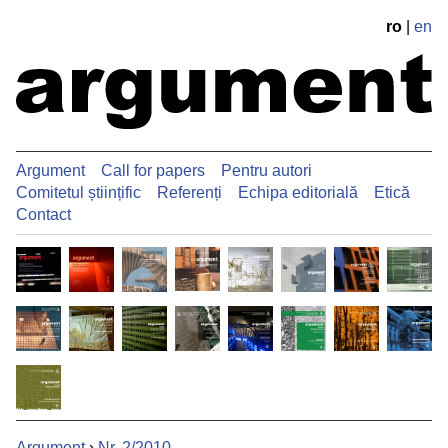
ro
|
en
Argument
Call for papers
Pentru autori
Comitetul științific
Referenți
Echipa editorială
Etică
Contact
Argument
›
Nr. 2/2010