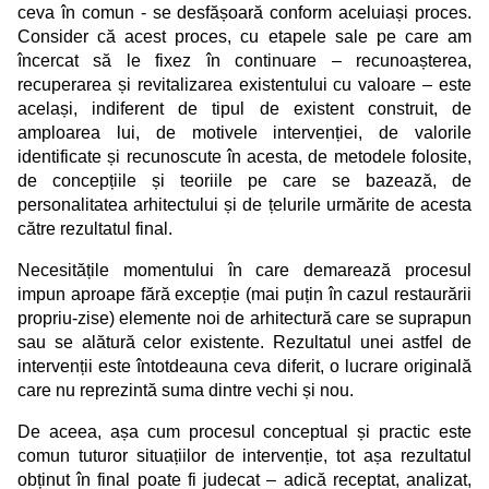
ceva în comun - se desfășoară conform aceluiași proces.
Consider că acest proces, cu etapele sale pe care am
încercat să le fixez în continuare – recunoașterea,
recuperarea și revitalizarea existentului cu valoare – este
același, indiferent de tipul de existent construit, de
amploarea lui, de motivele intervenției, de valorile
identificate și recunoscute în acesta, de metodele folosite,
de concepțiile și teoriile pe care se bazează, de
personalitatea arhitectului și de țelurile urmărite de acesta
către rezultatul final.
Necesitățile momentului în care demarează procesul
impun aproape fără excepție (mai puțin în cazul restaurării
propriu-zise) elemente noi de arhitectură care se suprapun
sau se alătură celor existente. Rezultatul unei astfel de
intervenții este întotdeauna ceva diferit, o lucrare originală
care nu reprezintă suma dintre vechi și nou.
De aceea, așa cum procesul conceptual și practic este
comun tuturor situațiilor de intervenție, tot așa rezultatul
obținut în final poate fi judecat – adică receptat, analizat,