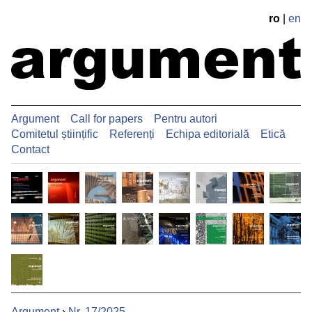
ro
|
en
Argument
Call for papers
Pentru autori
Comitetul științific
Referenți
Echipa editorială
Etică
Contact
Argument
›
Nr. 17/2025