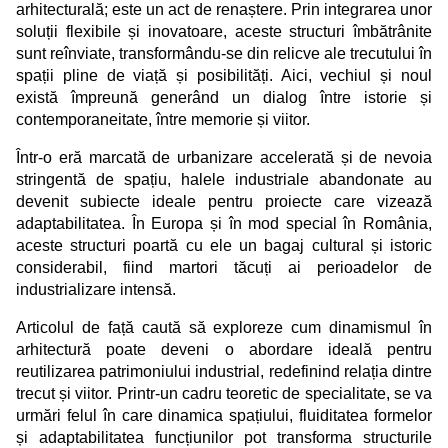
arhitecturală; este un act de renaștere. Prin integrarea unor
soluții flexibile și inovatoare, aceste structuri îmbătrânite
sunt reînviate, transformându-se din relicve ale trecutului în
spații pline de viață și posibilități. Aici, vechiul și noul
există împreună generând un dialog între istorie și
contemporaneitate, între memorie și viitor.
Într-o eră marcată de urbanizare accelerată și de nevoia
stringentă de spațiu, halele industriale abandonate au
devenit subiecte ideale pentru proiecte care vizează
adaptabilitatea. În Europa și în mod special în România,
aceste structuri poartă cu ele un bagaj cultural și istoric
considerabil, fiind martori tăcuți ai perioadelor de
industrializare intensă.
Articolul de față caută să exploreze cum dinamismul în
arhitectură poate deveni o abordare ideală pentru
reutilizarea patrimoniului industrial, redefinind relația dintre
trecut și viitor. Printr-un cadru teoretic de specialitate, se va
urmări felul în care dinamica spațiului, fluiditatea formelor
și adaptabilitatea funcțiunilor pot transforma structurile