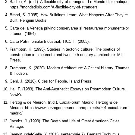
Badiou, A. (n.d.). A flexible city of strangers. Le Monde diplomatique.
https://mondediplo.com/A-flexible-city-of-strangers
Brand, S. (1995). How Buildings Learn: What Happens After They’re
Built. Penguin Books.
Carta de la Veneția privind conservarea și restaurarea monumentelor
istorice. (1964).
Carta Patrimoniului Industrial, TICCIH. (2003).
Frampton, K. (1995). Studies in tectonic culture: The poetics of
construction in nineteenth and twentieth century architecture. MIT
Press.
Frampton, K. (2020). Modern Architecture: A Critical History. Thames
& Hudson.
Gehl, J. (2010). Cities for People. Island Press.
Hal, F. (1983). The Anti-Aesthetic: Essays on Postmodern Culture.
NewPr.
Herzog & de Meuron. (n.d.). CaixaForum Madrid. Herzog & de
Meuron. https://www.herzogdemeuron.com/projects/201-caixaforum-
madrid/
Jacobs, J. (1993). The Death and Life of Great American Cities.
Vintage.
Jean-Mundel-Salle, Y. (2015, septembrie 7). Bernard Tschumi’s