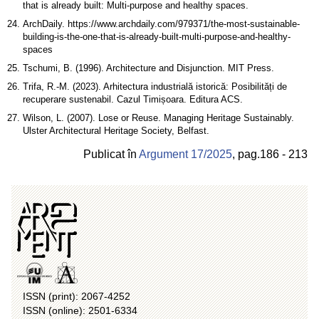
that is already built: Multi-purpose and healthy spaces.
ArchDaily. https://www.archdaily.com/979371/the-most-sustainable-
building-is-the-one-that-is-already-built-multi-purpose-and-healthy-
spaces
Tschumi, B. (1996). Architecture and Disjunction. MIT Press.
Trifa, R.-M. (2023). Arhitectura industrială istorică: Posibilități de
recuperare sustenabil. Cazul Timișoara. Editura ACS.
Wilson, L. (2007). Lose or Reuse. Managing Heritage Sustainably.
Ulster Architectural Heritage Society, Belfast.
Publicat în
Argument 17/
2025
,
pag.
186 - 213
ISSN (print): 2067-4252
ISSN (online): 2501-6334