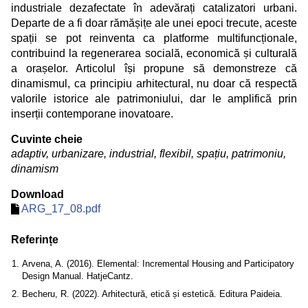
industriale dezafectate în adevărați catalizatori urbani.
Departe de a fi doar rămășițe ale unei epoci trecute, aceste
spații se pot reinventa ca platforme multifuncționale,
contribuind la regenerarea socială, economică și culturală
a orașelor. Articolul își propune să demonstreze că
dinamismul, ca principiu arhitectural, nu doar că respectă
valorile istorice ale patrimoniului, dar le amplifică prin
inserții contemporane inovatoare.
Cuvinte cheie
adaptiv, urbanizare, industrial, flexibil, spațiu, patrimoniu,
dinamism
Download
ARG_17_08.pdf
Referințe
Arvena, A. (2016). Elemental: Incremental Housing and Participatory
Design Manual. HatjeCantz.
Becheru, R. (2022). Arhitectură, etică și estetică. Editura Paideia.