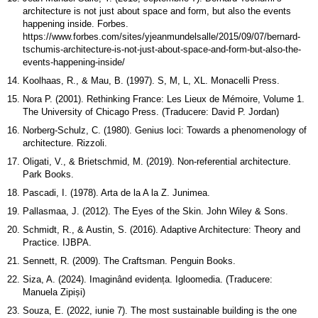
architecture is not just about space and form, but also the events
happening inside. Forbes.
https://www.forbes.com/sites/yjeanmundelsalle/2015/09/07/bernard-
tschumis-architecture-is-not-just-about-space-and-form-but-also-the-
events-happening-inside/
Koolhaas, R., & Mau, B. (1997). S, M, L, XL. Monacelli Press.
Nora P. (2001). Rethinking France: Les Lieux de Mémoire, Volume 1.
The University of Chicago Press. (Traducere: David P. Jordan)
Norberg-Schulz, C. (1980). Genius loci: Towards a phenomenology of
architecture. Rizzoli.
Oligati, V., & Brietschmid, M. (2019). Non-referential architecture.
Park Books.
Pascadi, I. (1978). Arta de la A la Z. Junimea.
Pallasmaa, J. (2012). The Eyes of the Skin. John Wiley & Sons.
Schmidt, R., & Austin, S. (2016). Adaptive Architecture: Theory and
Practice. IJBPA.
Sennett, R. (2009). The Craftsman. Penguin Books.
Siza, A. (2024). Imaginând evidența. Igloomedia. (Traducere:
Manuela Zipiși)
Souza, E. (2022, iunie 7). The most sustainable building is the one